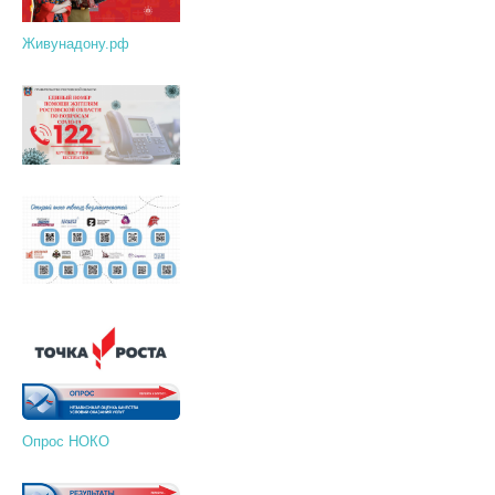
Живунадону.рф
Опрос НОКО