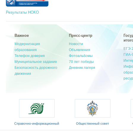
Результаты НОКО
Важное
Пресс-центр
Госу
итог
Модернизация
Новости
ЕГЭ 
образования
Объявления
ГИА-
Телефон доверия
Фотоальбомы
Инте
Муниципальное задание
70 лет победы
Инфо
Безопасность дорожного
Дневник лагеря
обра
движения
ресу
Cправочно-информационный
Общественный совет
портал «Русский язык»
Министерства образования и
«Ро