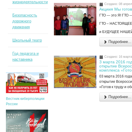
жизнедеятельности
Создано: 08 апре
Акциия Мы готов
Безопасность
ГТО — это Я! ГТО 
дорожного
ГТО – НАСТОЯЩЕ
движения
и БУДУЩЕЕ НАШЕ
Школьный театр
Подробнее...
Год педагога и
Создано: 16 март
наставника
3 марта 2016 г
открытие Всерос
комплекса «Гото
03 марта 2016 год
открытие Всеросси
«Готов к труду и о
Подробнее...
Вестник киберполиции
России