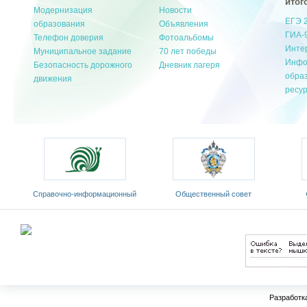
итог
Модернизация
Новости
ЕГЭ 
образования
Объявления
ГИА-
Телефон доверия
Фотоальбомы
Инте
Муниципальное задание
70 лет победы
Инфо
Безопасность дорожного
Дневник лагеря
обра
движения
ресу
Cправочно-информационный
Общественный совет
Ф
портал «Русский язык»
Министерства образования и
«Рос
ды
науки РФ
Разработк