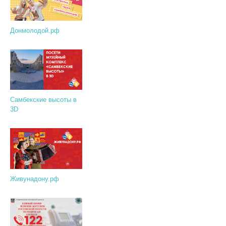
Донмолодой.рф
Самбекские высоты в
3D
Живунадону.рф