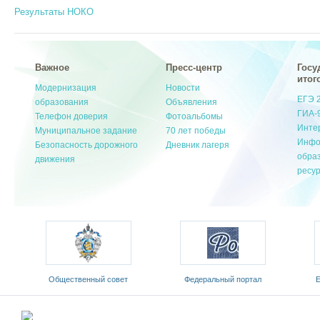
Результаты НОКО
Важное
Пресс-центр
Госу
итог
Модернизация
Новости
ЕГЭ 
образования
Объявления
ГИА-
Телефон доверия
Фотоальбомы
Инте
Муниципальное задание
70 лет победы
Инфо
Безопасность дорожного
Дневник лагеря
обра
движения
ресу
ый
Общественный совет
Федеральный портал
Е
Министерства образования и
«Российское образование»
обр
науки РФ