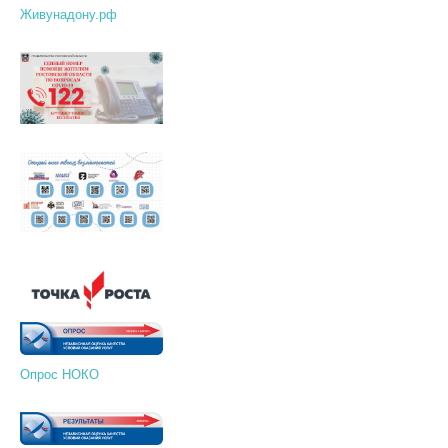
Живунадону.рф
Опрос НОКО