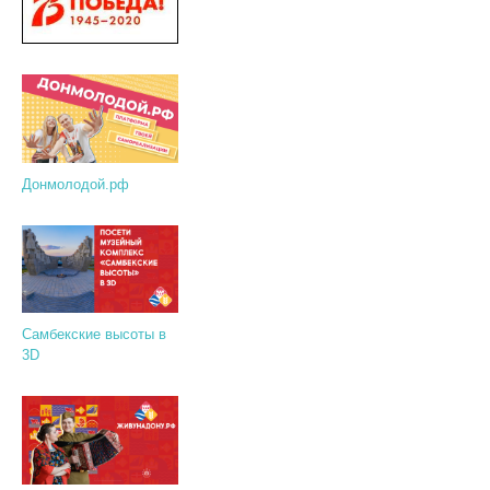
Донмолодой.рф
Самбекские высоты в
3D