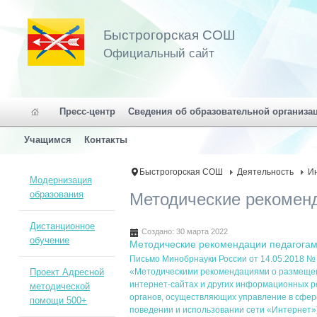
Быстрогорская СОШ
Официальный сайт
Пресс-центр
Сведения об образовательной организа
Учащимся
Контакты
Быстрогорская СОШ
Деятельность
И
Модернизация
образования
Методические рекомен
Дистанционное
Создано: 30 марта 2022
обучение
Методические рекомендации педагога
Письмо Минобрнауки России от 14.05.2018 №
Проект Адресной
«Методическими рекомендациями о размеще
интернет-сайтах и других информационных 
методической
органов, осуществляющих управление в сфе
помощи 500+
поведении и использовании сети «Интернет»