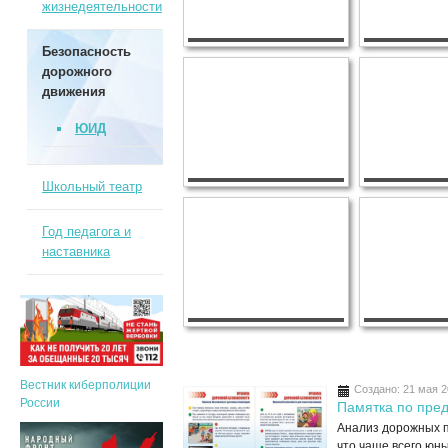
жизнедеятельности
Безопасность
дорожного
движения
ЮИД
Школьный театр
Год педагога и
наставника
Вестник киберполиции
Создано: 21 мая 
России
Памятка по пре
Анализ дорожных п
что чаще всего юн