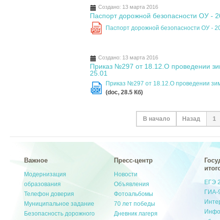
Создано: 13 марта 2016
Паспорт дорожной безопасности ОУ - 
Паспорт дорожной безопасности ОУ - 
PDF
Создано: 13 марта 2016
Приказ №297 от 18.12.О проведении зи
25.01
Приказ №297 от 18.12.О проведении зим
DOC
(doc, 28.5 Кб)
В начало
Назад
1
Важное
Пресс-центр
Госу
итог
Модернизация
Новости
ЕГЭ 
образования
Объявления
ГИА-
Телефон доверия
Фотоальбомы
Инте
Муниципальное задание
70 лет победы
Инфо
Безопасность дорожного
Дневник лагеря