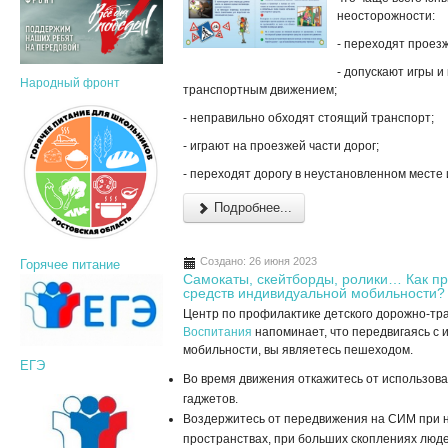
неосторожности:
- переходят проез
- допускают игры 
Народный фронт
транспортным движением;
- неправильно обходят стоящий транспорт;
- играют на проезжей части дорог;
- переходят дорогу в неустановленном месте
Подробнее...
Создано: 26 июня 2023
Горячее питание
Самокаты, скейтборды, ролики… Как пр
средств индивидуальной мобильности?
Центр по профилактике детского дорожно-тр
Воспитания
напоминает, что передвигаясь с
мобильности, вы являетесь пешеходом.
ЕГЭ
Во время движения откажитесь от использова
гаджетов.
Воздержитесь от передвижения на СИМ при н
пространствах, при больших скоплениях людей