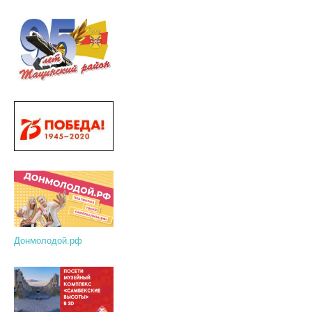
Донмолодой.рф