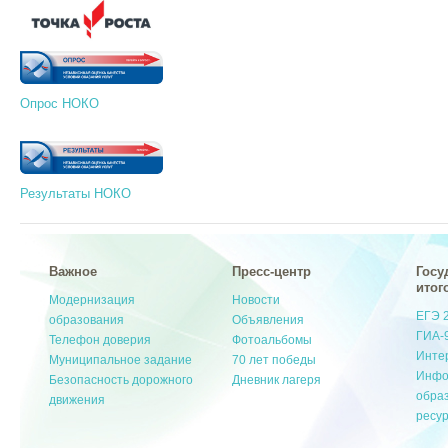
Опрос НОКО
Результаты НОКО
Важное
Пресс-центр
Госу
итог
Модернизация
Новости
ЕГЭ 
образования
Объявления
ГИА-
Телефон доверия
Фотоальбомы
Инте
Муниципальное задание
70 лет победы
Инфо
Безопасность дорожного
Дневник лагеря
обра
движения
ресу