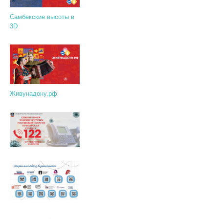
Самбекские высоты в
3D
Живунадону.рф