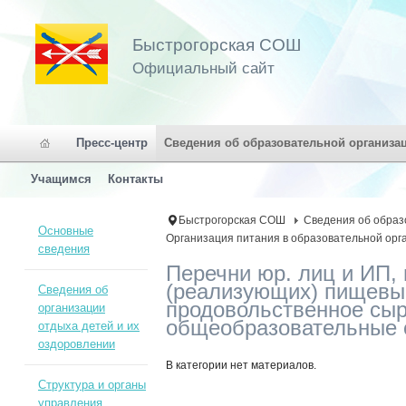
Быстрогорская СОШ
Официальный сайт
Пресс-центр
Сведения об образовательной организа
Учащимся
Контакты
Быстрогорская СОШ
Сведения об образ
Основные
Организация питания в образовательной орг
сведения
Перечни юр. лиц и ИП,
(реализующих) пищевы
Сведения об
продовольственное сыр
организации
общеобразовательные 
отдыха детей и их
оздоровлении
В категории нет материалов.
Структура и органы
управления