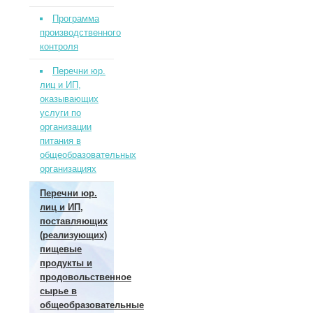
Программа
производственного
контроля
Перечни юр.
лиц и ИП,
оказывающих
услуги по
организации
питания в
общеобразовательных
организациях
Перечни юр.
лиц и ИП,
поставляющих
(реализующих)
пищевые
продукты и
продовольственное
сырье в
общеобразовательные