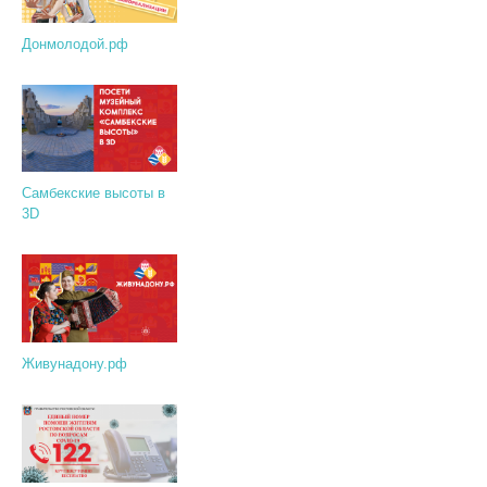
Донмолодой.рф
Самбекские высоты в
3D
Живунадону.рф