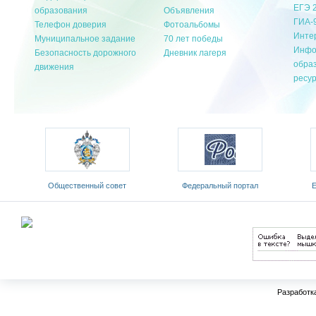
ЕГЭ 
образования
Объявления
ГИА-
Телефон доверия
Фотоальбомы
Инте
Муниципальное задание
70 лет победы
Инфо
Безопасность дорожного
Дневник лагеря
обра
движения
ресу
ый
Общественный совет
Федеральный портал
Е
Министерства образования и
«Российское образование»
обр
науки РФ
Разработк