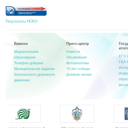
Результаты НОКО
Важное
Пресс-центр
Госу
итог
Модернизация
Новости
ЕГЭ 
образования
Объявления
ГИА-
Телефон доверия
Фотоальбомы
Инте
Муниципальное задание
70 лет победы
Инфо
Безопасность дорожного
Дневник лагеря
обра
движения
ресу