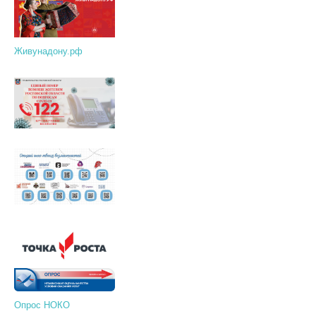
Живунадону.рф
Опрос НОКО