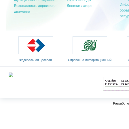
Муниципальное задание
70 лет победы
Инфо
Безопасность дорожного
Дневник лагеря
обра
движения
ресу
Федеральная целевая
Cправочно-информационный
программа развития
портал «Русский язык»
Мин
образования на 2011-2015 годы
Разработк