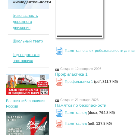
жизнедеятельности
Безопасность
дорожного
движения
Школьный театр
Памятка по электробезопасности для ш
DOC
Год педагога и
наставника
Создано: 12 февраля 2026
Профилактика 1
Профилактика 1
(pdf, 811.7 Кб)
PDF
Создано: 21 января 2026
Вестник киберполиции
Памятки по безопасности
России
Памятка лед
(docx, 764.8 Кб)
DOC
Памятка лед
(pdf, 127.8 Кб)
PDF