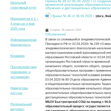
Приказ № 46 от 06.04.2020 г. О созда
Школьный
временной реализации образовательны
спортивный клуб
обучения и дистанционных образовате
Приказ № 46 от 06.04.2020 г.
(docx, Фа
Мероприятия в 1 –
4 классах в мае
2020 года
Создано: 06 апреля 2020
Объявление
В связи со сложившейся эпидемиологической с
Информационная
Президента РФ от 02.04.2020г. № 239 «О мер
безопасность
эпидемиологического благополучия населения
распространением новой коронавирусной инф
Юнармия
образования Ростовской области от 03.04.20
организациях Ростовской области временной
начального общего, основного общего, средн
Противодействие
общеобразовательных программ с применени
терроризму и
образовательных технологий в рамках режим
экстремизму
03.04.2020 № 80 Отдела образования Админи
в общеобразовательных организациях Тацин
Навигаторы
образовательных программ начального общего
детства
дополнительных общеобразовательных прогр
дистанционных образовательных технологий
МБОУ Быстрогорской СОШ на период с 06.0
Региональный
образовательный процесс осуществляется 
методист
дистанционных образовательных технологи