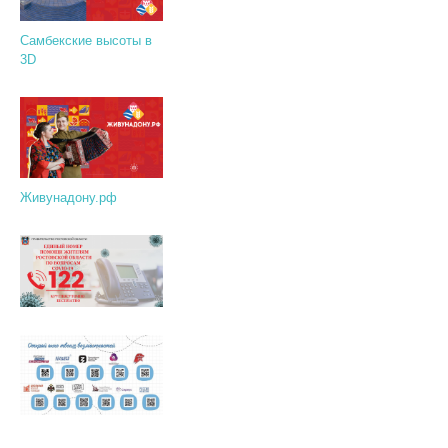
Самбекские высоты в
3D
Живунадону.рф