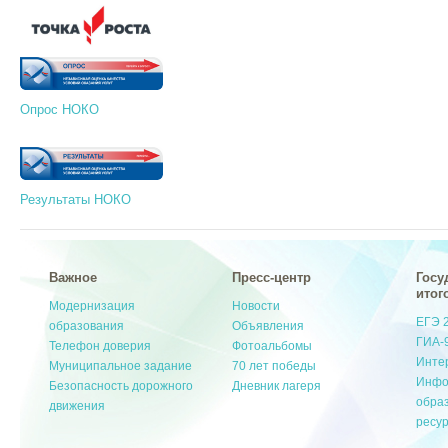
Опрос НОКО
Результаты НОКО
Важное
Пресс-центр
Госу
итог
Модернизация
Новости
ЕГЭ 
образования
Объявления
ГИА-
Телефон доверия
Фотоальбомы
Инте
Муниципальное задание
70 лет победы
Инфо
Безопасность дорожного
Дневник лагеря
обра
движения
ресу