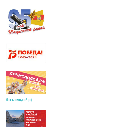
Донмолодой.рф