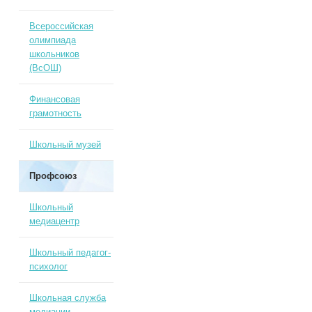
Всероссийская
олимпиада
школьников
(ВсОШ)
Финансовая
грамотность
Школьный музей
Профсоюз
Школьный
медиацентр
Школьный педагог-
психолог
Школьная служба
медиации