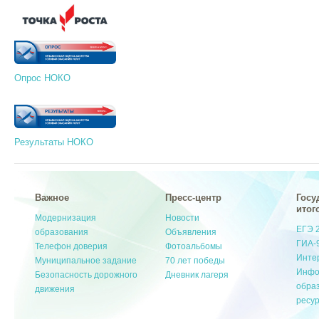
Опрос НОКО
Результаты НОКО
Важное
Пресс-центр
Госу
итог
Модернизация
Новости
ЕГЭ 
образования
Объявления
ГИА-
Телефон доверия
Фотоальбомы
Инте
Муниципальное задание
70 лет победы
Инфо
Безопасность дорожного
Дневник лагеря
обра
движения
ресу