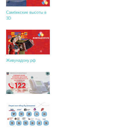
Самбекские высоты в
3D
Живунадону.рф