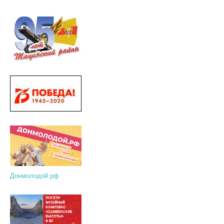
Донмолодой.рф