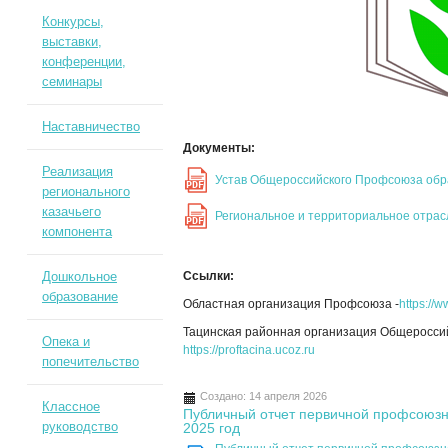
Конкурсы,
выставки,
конференции,
семинары
Наставничество
Документы:
Реализация
Устав Общероссийского Профсоюза об
PDF
регионального
казачьего
Региональное и территориальное отра
PDF
компонента
Дошкольное
Ссылки:
образование
Областная организация Профсоюза -
https://
Тацинская районная организация Общеросси
Опека и
https://proftacina.ucoz.ru
попечительство
Создано: 14 апреля 2026
Классное
Публичный отчет первичной профсоюзн
руководство
2025 год