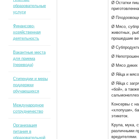
Ø Остатки пи
образовательные
приготовленна
услуги
Ø Плодоовощн
Финансово-
Ø Мясо, субп
хозяйственная
животных, рыб
деятельность
прошедшие ве
Ø Субпродукты
Вакантные места
Ø Непотрошен
для приема
(перевода)
Ø Мясо диких
Ø Яйца и мяс
Стипендии и меры
Ø Яйца с загр
поддержки
«бой», а такж
обучающихся
сальмонеллез
Консервы с на
Международное
«хлопуши», ба
сотрудничество
этикеток.
Крупа, мука, 
Организация
различными п
питания в
вредителями.
образовательной