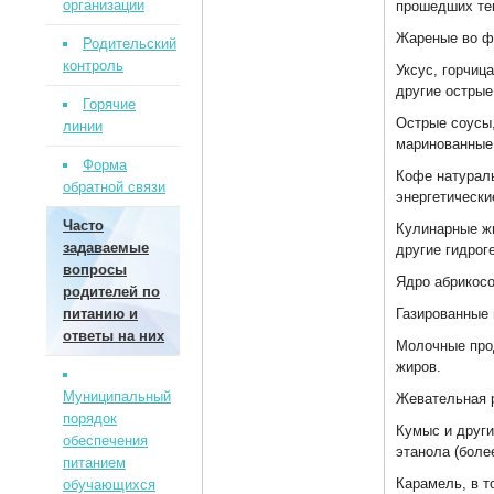
организации
прошедших те
Жареные во ф
Родительский
контроль
Уксус, горчица
другие острые
Горячие
Острые соусы,
линии
маринованные
Форма
Кофе натурал
обратной связи
энергетически
Часто
Кулинарные жи
задаваемые
другие гидрог
вопросы
Ядро абрикосо
родителей по
питанию и
Газированные 
ответы на них
Молочные про
жиров.
Муниципальный
Жевательная 
порядок
Кумыс и друг
обеспечения
этанола (боле
питанием
Карамель, в т
обучающихся