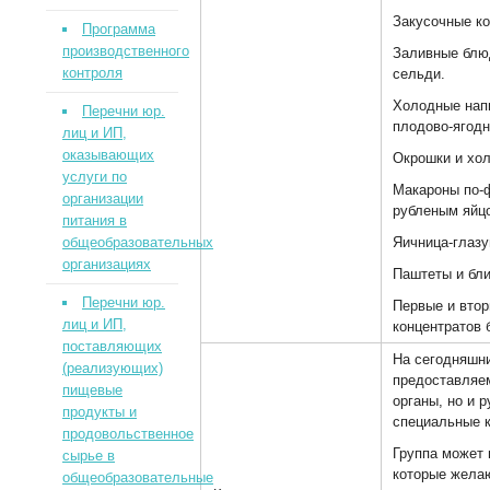
Закусочные к
Программа
производственного
Заливные блюд
контроля
сельди.
Холодные напи
Перечни юр.
плодово-ягодн
лиц и ИП,
оказывающих
Окрошки и хо
услуги по
Макароны по-
организации
рубленым яйц
питания в
общеобразовательных
Яичница-глазу
организациях
Паштеты и бли
Перечни юр.
Первые и втор
лиц и ИП,
концентратов 
поставляющих
На сегодняшни
(реализующих)
предоставляе
пищевые
органы, но и 
продукты и
специальные к
продовольственное
Группа может 
сырье в
которые жела
общеобразовательные