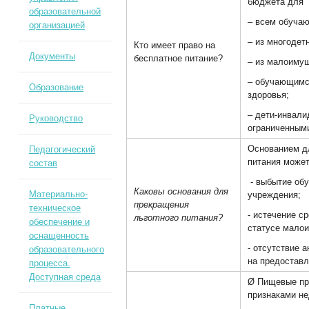
бюджета для 
образовательной
– всем обучаю
организацией
– из многоде
Кто имеет право на
Документы
бесплатное питание?
– из малоиму
– обучающимс
Образование
здоровья;
– дети-инвал
Руководство
ограниченным
Основанием д
Педагогический
питания может
состав
- выбытие об
Каковы основания для
Материально-
учреждения;
прекращения
техническое
- истечение с
льготного питания?
обеспечение и
статусе мало
оснащенность
- отсутствие 
образовательного
на предоставл
процесса.
Доступная среда
Ø Пищевые пр
признаками не
Платные