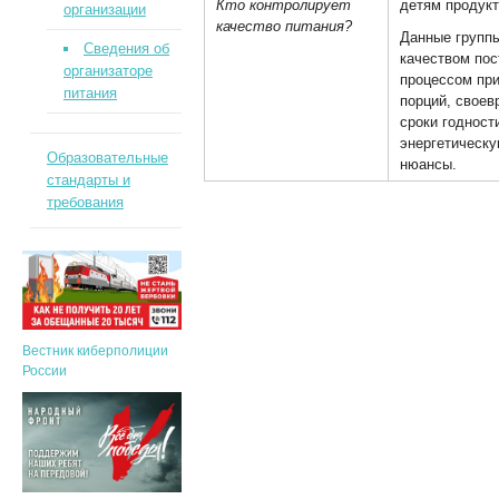
Кто контролирует
детям продукт
организации
качество питания?
Данные групп
Сведения об
качеством пос
организаторе
процессом при
питания
порций, своев
сроки годност
энергетическу
Образовательные
нюансы.
стандарты и
требования
Вестник киберполиции
России