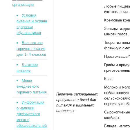
организации
Любые пищевы
изготовления.
Условия
Кремовые конд
питания и охрана
здоровья
Зельцы, издел
обучающихся
мякоти голов,
Творог из неп
Бесплатное
фляжную смет
горячее питание
для 1- 4 классов
Простокваша-“
Льготное
Грибы и проду
питание
приготовленны
Квас.
Меню
ежедневного
Молоко и моло
горячего питания
неблагополуч
Перечень запрещенных
сельскохозяй
продуктов и блюд для
Информация
первичную обр
питания в школьных
о наличии
столовых
Сырокопченые
диетического
колбасы.
меню в
образовательной
Блюда, изгото