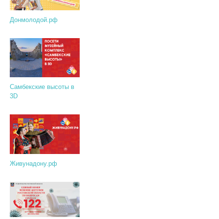
Донмолодой.рф
Самбекские высоты в
3D
Живунадону.рф