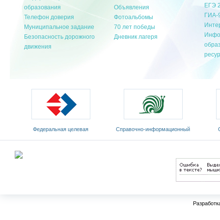
ЕГЭ 
образования
Объявления
ГИА-
Телефон доверия
Фотоальбомы
Инте
Муниципальное задание
70 лет победы
Инфо
Безопасность дорожного
Дневник лагеря
обра
движения
ресу
Федеральная целевая
Cправочно-информационный
программа развития
портал «Русский язык»
Мин
образования на 2011-2015 годы
Разработк