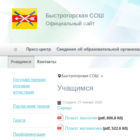
Быстрогорская СОШ
Официальный сайт
Пресс-центр
Сведения об образовательной организа
Учащимся
Контакты
Быстрогорская СОШ
Государственная
итоговая
Учащимся
аттестация
Создано: 27 января 2020
Расписание уроков
Сириус
Плакат биология
(pdf, 806.8 Кб)
Газета
Плакат математика
(pdf, 522.6 Кб)
Профориентация