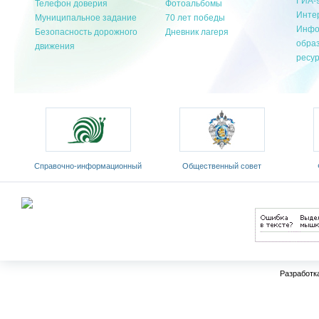
ГИА-
Телефон доверия
Фотоальбомы
Инте
Муниципальное задание
70 лет победы
Инфо
Безопасность дорожного
Дневник лагеря
обра
движения
ресу
Cправочно-информационный
Общественный совет
портал «Русский язык»
Министерства образования и
«Ро
оды
науки РФ
Разработк