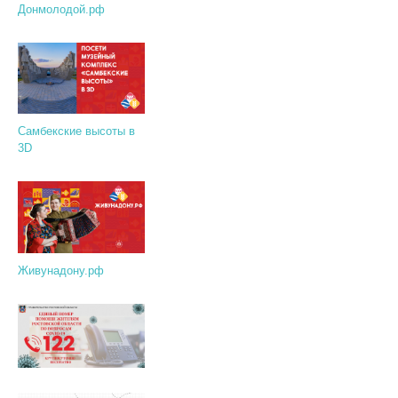
Донмолодой.рф
Самбекские высоты в
3D
Живунадону.рф