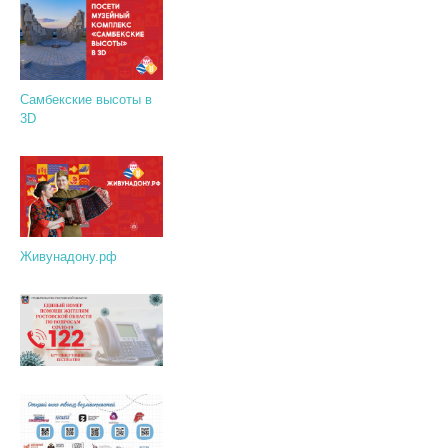
Самбекские высоты в
3D
Живунадону.рф