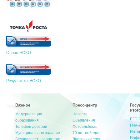
Опрос НОКО
Результаты НОКО
Важное
Пресс-центр
Госу
итог
Модернизация
Новости
ЕГЭ 
образования
Объявления
ГИА-
Телефон доверия
Фотоальбомы
Инте
Муниципальное задание
70 лет победы
Инфо
Безопасность дорожного
Дневник лагеря