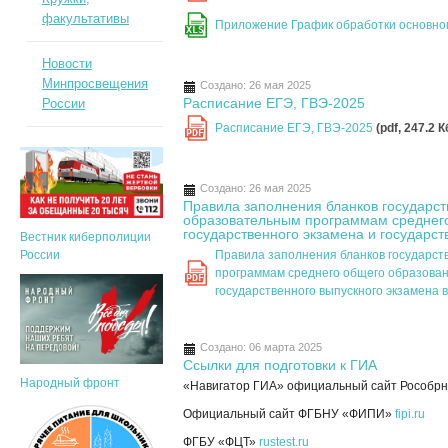
факультативы
Приложение График обработки основно
XLS
Новости
Минпросвещения
Создано: 26 мая 2025
Расписание ЕГЭ, ГВЭ-2025
России
Расписание ЕГЭ, ГВЭ-2025
(pdf, 247.2 К
PDF
Создано: 26 мая 2025
Правила заполнения бланков государст
образовательным программам среднего
государственного экзамена и государст
Вестник киберполиции
России
Правила заполнения бланков государст
программам среднего общего образован
PDF
государственного выпускного экзамена 
Создано: 06 марта 2025
Ссылки для подготовки к ГИА
Народный фронт
«Навигатор ГИА» официальный сайт Рособр
Официальный сайт ФГБНУ «ФИПИ»
fipi.ru
ФГБУ «ФЦТ»
rustest.ru