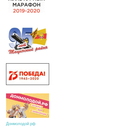
Донмолодой.рф