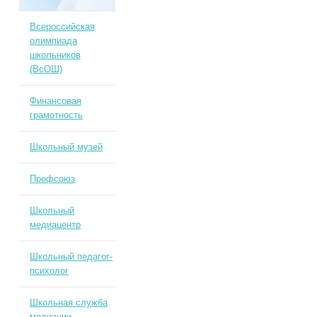
Всероссийская
олимпиада
школьников
(ВсОШ)
Финансовая
грамотность
Школьный музей
Профсоюз
Школьный
медиацентр
Школьный педагог-
психолог
Школьная служба
медиации