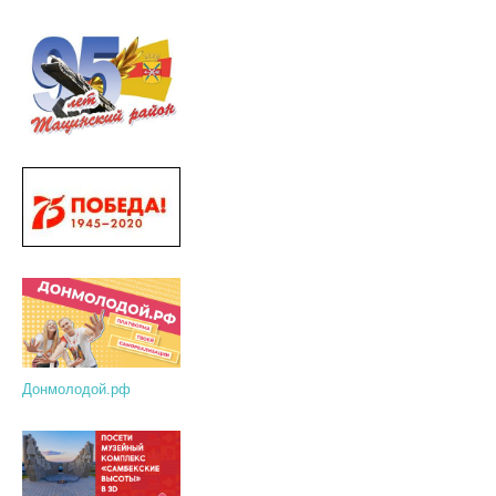
Донмолодой.рф