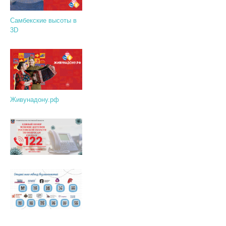
Самбекские высоты в
3D
Живунадону.рф