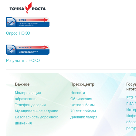
Опрос НОКО
Результаты НОКО
Важное
Пресс-центр
Госу
итог
Модернизация
Новости
ЕГЭ 
образования
Объявления
ГИА-
Телефон доверия
Фотоальбомы
Инте
Муниципальное задание
70 лет победы
Инфо
Безопасность дорожного
Дневник лагеря
обра
движения
ресу