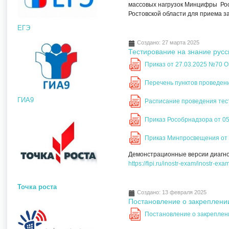
массовых нагрузок Минцифры Рос
Ростовской области для приема з
ЕГЭ
Создано: 27 марта 2025
Тестирование на знание русс
Приказ от 27.03.2025 №70 О
PDF
Перечень пунктов проведени
PDF
ГИА9
Расписание проведения тес
PDF
Приказ Рособрнадзора от 0
PDF
Приказ Минпросвещения от 
PDF
Демонстрационные версии диагно
https://fipi.ru/inostr-exam/inostr-exa
Точка роста
Создано: 13 февраля 2025
Постановление о закреплении
Постановление о закреплени
PDF