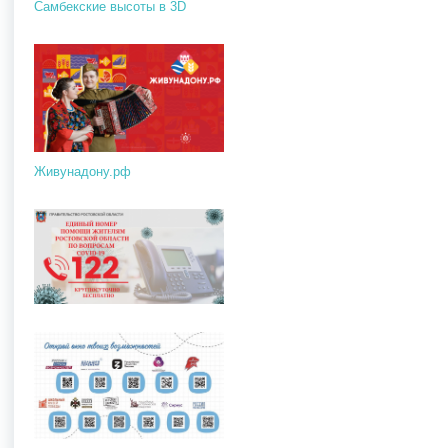
Самбекские высоты в 3D
Живунадону.рф