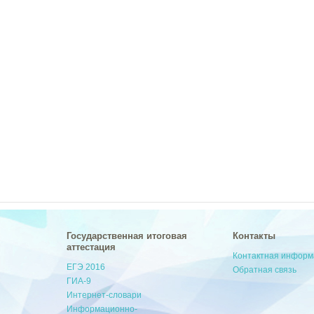
Государственная итоговая
Контакты
аттестация
Контактная инфор
ЕГЭ 2016
Обратная связь
ГИА-9
Интернет-словари
Информационно-