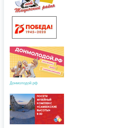
Донмолодой.рф