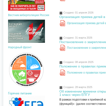
Создано: 01 апреля 2026
Вестник киберполиции России
Организация приема детей в 
Организация приема детей в
PDF
Создано: 31 марта 2026
Постановление о закреплении
Народный фронт
Постановление о закреплен
PDF
Создано: 08 апреля 2025
Положение о правилах прием
Положение о правилах прие
PDF
Создано: 28 марта 2025
Об изменении времени откры
Горячее питание
1 класс через ЕПГУ
В рамках подготовки к приёмной 
(функций)» (далее соответственн