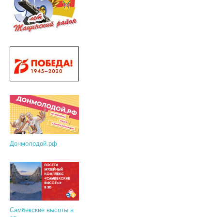
Донмолодой.рф
Самбекские высоты в