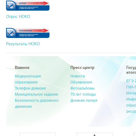
Опрос НОКО
Результаты НОКО
Важное
Пресс-центр
Госу
итог
Модернизация
Новости
ЕГЭ 
образования
Объявления
ГИА-
Телефон доверия
Фотоальбомы
Инте
Муниципальное задание
70 лет победы
Инфо
Безопасность дорожного
Дневник лагеря
обра
движения
ресу