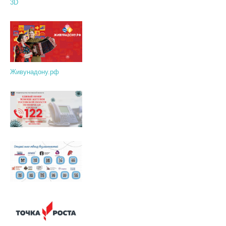
3D
Живунадону.рф