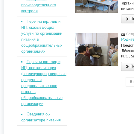
организ
производственного
питания
контроля
По
Перечни юр. лиц и
ИП, оказывающих
услуги по организации
Созд
Родит
питания в
общеобразовательных
Предста
5бкласс
организациях
И.Ю., 5
Перечни юр. лиц и
По
ИП, поставляющих
(реализующих) пищевые
продукты и
В 
продовольственное
сырье в
общеобразовательные
организации
Сведения об
организаторе питания