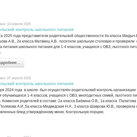
ано: 10 апреля 2025
ельский контроль школьного питания
а 2025 года представители родительской общественности 4а класса Магдыч Е
ова А.В., 2а класса Матвиец А.В. посетили школьную столовую и проверили
а питания школьного питания для 1-4 классов, учащихся с ОВЗ, льготного пит
.
дробнее...
ано: 07 апреля 2025
ельский контроль школьного питания
бря 2024 года в школе был осуществлён родительский контроль организации 
 обучающихся 1-4 классов, учащихся с ОВЗ, многодетных семей, льготного пи
. Комиссия родителей в составе: 2а класса Бабкина О.В., 1а класса Палатова 
Полякова А.И.,5а класса-Медведская Н.А., 3 класса-Шаврова Ю.В., проверила
овленных блюд утверждённому меню. Контрольную порцию.