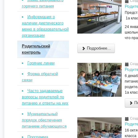
Созд
горячего питания
Родите
Предст
Информация о
1а клас
наличии диетического
24 янв
меню в образовательной
школьно
организации
что пра
Родительский
Подробнее...
контроль
Горячие линии
Созд
Родит
Форма обратной
6 дека
связи
питания
родител
Часто задаваемые
1а кла
вопросы родителей по
По
питанию и ответы на них
Муниципальный
Созд
порядок обеспечения
Родите
питанием обучающихся
16 октя
класса
Программа