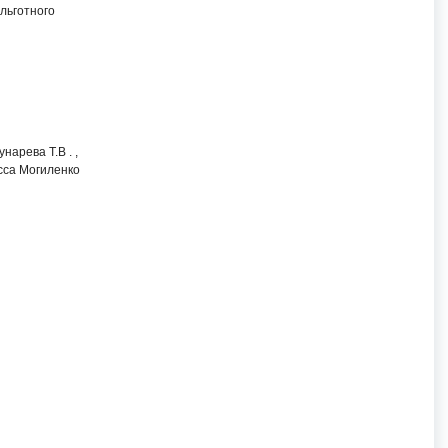
льготного
арева Т.В . ,
асса Могиленко