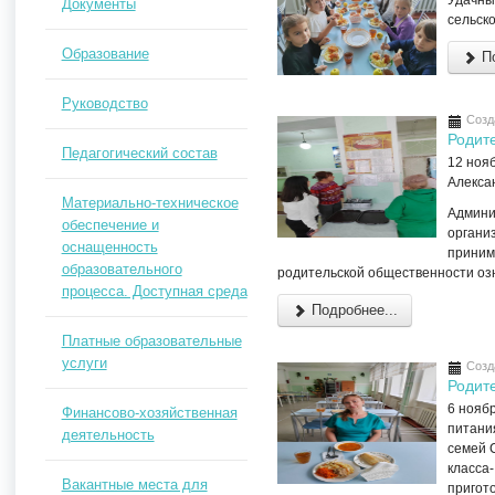
Удачный
Документы
сельско
Образование
По
Руководство
Созд
Родите
Педагогический состав
12 ноя
Алекса
Материально-техническое
Админи
обеспечение и
органи
оснащенность
приним
образовательного
родительской общественности оз
процесса. Доступная среда
Подробнее...
Платные образовательные
услуги
Созд
Родит
6 нояб
Финансово-хозяйственная
питани
деятельность
семей С
класса-
Вакантные места для
пригот