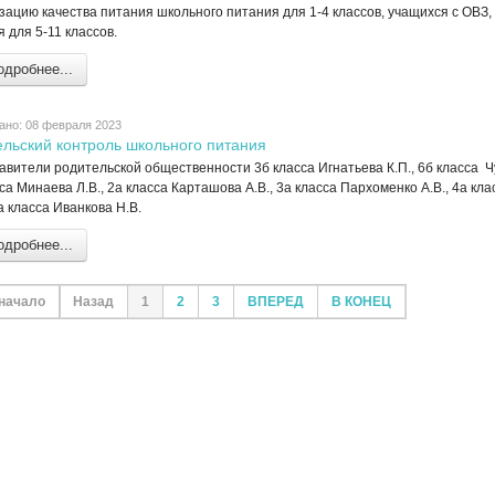
ацию качества питания школьного питания для 1-4 классов, учащихся с ОВЗ, 
 для 5-11 классов.
дробнее...
ано: 08 февраля 2023
ельский контроль школьного питания
вители родительской общественности 3б класса Игнатьева К.П., 6б класса Чун
а Минаева Л.В., 2а класса Карташова А.В., 3а класса Пархоменко А.В., 4а кл
а класса Иванкова Н.В.
дробнее...
начало
Назад
1
2
3
ВПЕРЕД
В КОНЕЦ