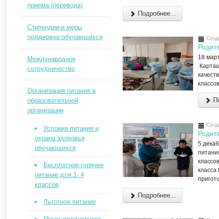
приема (перевода)
Подробнее...
Стипендии и меры
поддержки обучающихся
Созд
Родит
18 март
Международное
Карташ
сотрудничество
качеств
классов
Организация питания в
По
образовательной
организации
Созд
Условия питания и
Родит
охрана здоровья
5 дека
обучающихся
питания
классов
Бесплатное горячее
класса 
питание для 1- 4
пригот
классов
Подробнее...
Льготное питание
Меню ежедневного