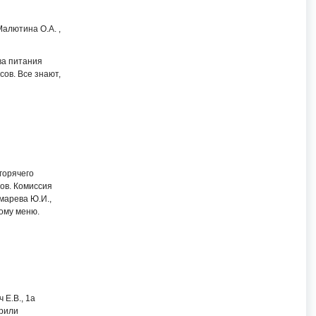
алютина О.А. ,
ва питания
сов. Все знают,
горячего
сов. Комиссия
кмарева Ю.И.,
ному меню.
 Е.В., 1а
ерили