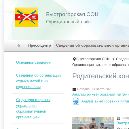
Быстрогорская СОШ
Официальный сайт
Пресс-центр
Сведения об образовательной органи
Быстрогорская СОШ
Сведен
Основные сведения
Организация питания в образова
Родительский ко
Сведения об организации
отдыха детей и их
оздоровлении
Создано: 13 марта 2026
Анализ анкетирования питан
Структура и органы
Анализ анкетирования пит
DOC
управления
образовательной
организацией
Созд
Завтр