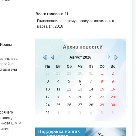
орского
!
Всего голосов:
: 11
Голосование по этому опросу закончилось в:
марта 14, 2016
й Ирины
Архив новостей
Август
2026
венный за
ловой, о
Пн
Вт
Ср
Чт
Пт
Сб
Вс
ставители
27
28
29
30
31
1
2
3
4
5
6
7
8
9
10
11
12
13
14
15
16
17
18
19
20
21
22
23
24
25
26
27
28
29
30
орячего
31
1
2
3
4
5
6
итания для
икова Е.М.,4
тствие