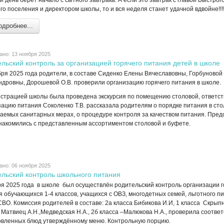
 день берёт начало с сытного завтрака. А если это завтрак с главой Быстрог
го поселения и директором школы, то и вся неделя станет удачной вдвойне!!!
дробнее...
ано: 13 ноября 2025
льский контроль за организацией горячего питания детей в школе
бря 2025 года родители, в составе Сиденко Елены Вячеславовны, Горбуново
ндровны, Дорошевой О.В. проверили организацию горячего питания в школе.
страцией школы была проведена экскурсия по помещению столовой, ответст
зацию питания Соколенко Т.В. рассказала родителям о порядке питания в сто
аемых санитарных мерах, о процедуре контроля за качеством питания. Пред
накомились с представленным ассортиментом столовой и буфете.
ано: 06 ноября 2025
ельский контроль школьного питания
ря 2025 года в школе был осуществлён родительский контроль организации г
я обучающихся 1-4 классов, учащихся с ОВЗ, многодетных семей, льготного п
ВО. Комиссия родителей в составе: 2а класса Бибикова И.И, 1 класса Скрыпн
 Матвиец А.Н.,Медведская Н.А., 2б класса –Малюкова Н.А., проверила соотве
овленных блюд утверждённому меню. Контрольную порцию.