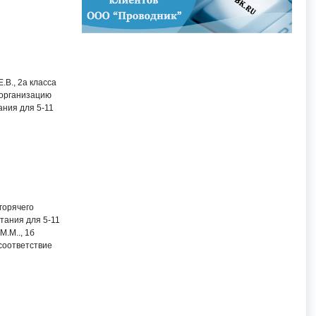
.В., 2а класса
 организацию
ания для 5-11
горячего
тания для 5-11
М.М.., 1б
 соответствие