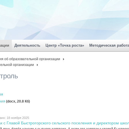
зации
Деятельность
Центр «Точка роста»
Методическая работ
ия об образовательной организации
тельной организации
нтроль
ия
ания
(docx, 20.8 Кб)
ано: 18 ноября 2025
ак с Главой Быстрогорского сельского поселения и директором шко