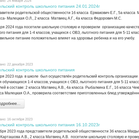
ано: 24 января 2024
льский контроль школьного питания 24.01.2024г
авители родительской общественности 1б класса Ермакович Е.Г., 5а класса М
са- Малецкая О.Л., 2 класса Матвиец А.Г., 4а класса Федорович М.С.
аря 2024 года посетили школьную столовую и проверили организацию качест
го питания для 1-4 классов, учащихся с ОВЗ, льготного питания для 5-11 клас
вильное питание положительно влияет на здоровье ребенка и на его учебу.
ано: 22 декабря 2023
ельский контроль школьного питания
бря 2023 года в школе был осуществлён родительский контроль организации 
 обучающихся 1-4 классов, учащихся с ОВЗ, льготного питания для 5-11 клас
ей в составе: 2 класса Матвиец А.В., 4а класса Рыбалкина Е.Г., 1б класса Че
сса Малецкая О.А., проверила соответствие приготовленных блюд утверждён
дробнее...
ано: 16 октября 2023
льский контроль школьного питания 16.10.2023г
бря 2023 года представители родительской общественности 3б класса Магдыч
 Карташова А.В., 2 класса Матвиец А.В. посетили школьную столовую и пров